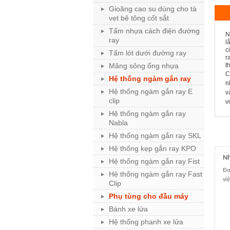
Gioăng cao su dùng cho tà
vẹt bê tông cốt sắt
Tấm nhựa cách điện đường
N
ray
l
c
Tấm lót dưới đường ray
r
Măng sông ống nhựa
t
C
Hệ thống ngàm gắn ray
n
Hệ thống ngàm gắn ray E
v
clip
v
Hệ thống ngàm gắn ray
Nabla
Hệ thống ngàm gắn ray SKL
Hệ thống kẹp gắn ray KPO
Nh
Hệ thống ngàm gắn ray Fist
Đơ
Hệ thống ngàm gắn ray Fast
vi
Clip
Phụ tùng cho đầu máy
Bánh xe lửa
Hệ thống phanh xe lửa