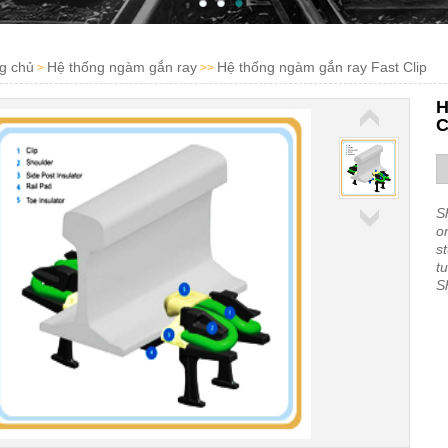
g chủ
Hệ thống ngàm gắn ray
Hệ thống ngàm gắn ray Fast Clip
>
>>
H
C
S
o
s
t
S