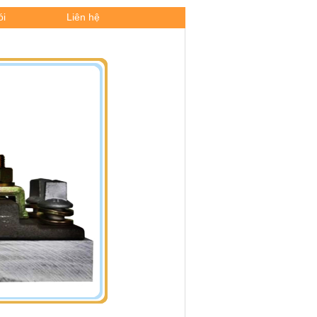
ói
Liên hệ