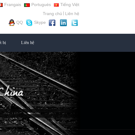
Frangais
Portugués
Tiếng Việt
|
Trang chủ
Liên hệ
QQ
Skype
t bị
Liên hệ