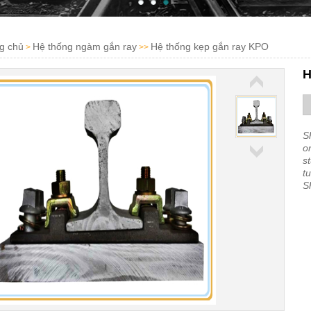
g chủ
Hệ thống ngàm gắn ray
Hệ thống kẹp gắn ray KPO
>
>>
H
S
o
s
t
S