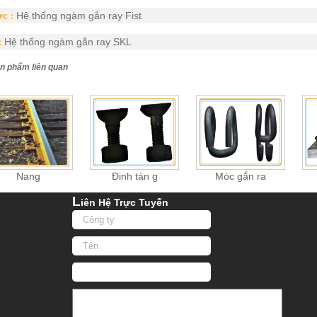
Hệ thống ngàm gắn ray Fist
ớc：
Hệ thống ngàm gắn ray SKL
：
n phẩm liên quan
Nang
Đinh tán g
Móc gắn ra
L
Iên Hệ Trực Tuyến