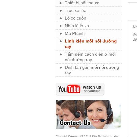
Thiết bị nối toa xe
Trục xe lửa
Lò xo cuộn
Nhíp lá lò xo
Nh
Má Phanh
Đơ
vi
Linh kiện mối nối đường
ray
Tấm đệm cách điện ở mối
nối đường ray
Đinh tán gắn mối nối đường
ray
Địa chỉ:
Room 1737, 15th Building, No.