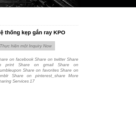
ệ thống kẹp gắn ray KPO
Thực hiện một Inquiry Now
hare on facebook
Share on twitter
Share
n print
Share on gmail
Share on
tumbleupon
Share on favorites
Share on
umblr
Share on pinterest_share
More
haring Services
17