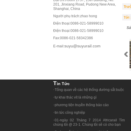
201, Jinxiang Road, Pudong New Area,
Trư
Shanghai, China
Người phụ trách:
zhao hong
Tới
Điện thoại:
0086-021-58999010
Sả
Điện thoại:0086-021-58999010
Fax:0086-021-58342386
suyu@suyurail.com
E-mail:
Bu lông tà
T
In Tức
·
Tổng quan về các hệ thống đường sắt buộc
·
tự khai thác vít là những gì
·
phương tiện truyền thông báo cáo
·
tin tức công nghiệp
·
01-ngày 02 Tháng 7 2014 Africarail Tìm
chúng tôi @ 23-1. Chúng tôi sẽ có cho bạn